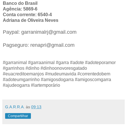
Banco do Brasil
Agência: 5869-6
Conta corrente: 6540-4
Adriana de Oliveira Neves
Paypal: garranimalrj@gmail.com
Pagseguro: renapri@gmail.com
#garranimal #garraanimal #garra #adote #adoteporamor
#garrinhos #dinho #dinhoonovoresgatado
#euacreditoemanjos #mudeumavida #correntedobem
#adoteumgarrinho #amigosdogarra #amigoscomgarra
#ajudeogarra #lartemporário
G.A.R.R.A.
às
09:13
Compartilhar