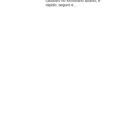
cadastro no formulário abaixo, é
rápido, seguro e...