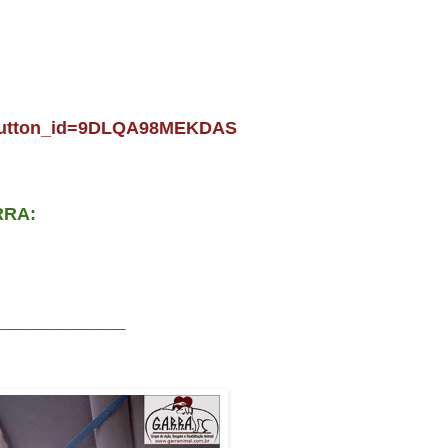
_button_id=9DLQA98MEKDAS
RRA:
__________