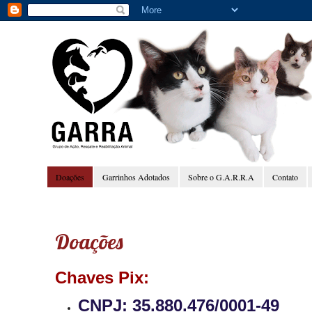
Doações
Garrinhos Adotados
Sobre o G.A.R.R.A
Contato
Doações
Chaves Pix:
CNPJ: 35.880.476/0001-49