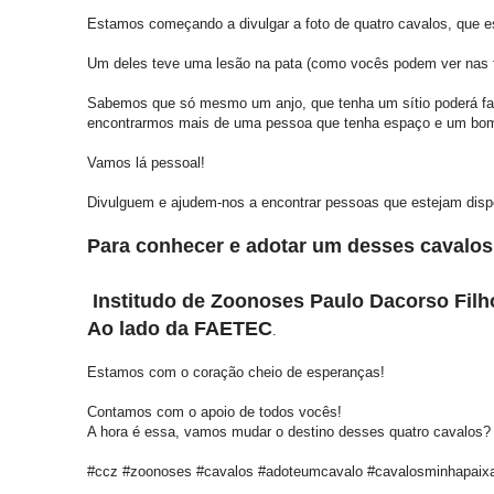
Estamos começando a divulgar a foto de quatro cavalos, que e
Um deles teve uma lesão na pata (como vocês podem ver nas f
Sabemos que só mesmo um anjo, que tenha um sítio poderá fa
encontrarmos mais de uma pessoa que tenha espaço e um bom
Vamos lá pessoal!
Divulguem e ajudem-nos a encontrar pessoas que estejam disp
Para conhecer e adotar um desses cavalos
Institudo de Zoonoses Paulo Dacorso Filho
Ao lado da FAETEC
.
Estamos com o coração cheio de esperanças!
Contamos com o apoio de todos vocês!
A hora é essa, vamos mudar o destino desses quatro cavalos?
#ccz #zoonoses #cavalos #adoteumcavalo #cavalosminhapaixa