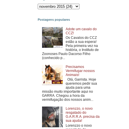
Postagens populares
Adote um cavalo do
CCZ!
Os Cavalos do CCZ
estão a sua espera!
Pela primeira vez na
história, o Instituto de
Zoonoses Paulo Dacorso Filho
(conhecido p...
Precisamos
Vermifugar nossos
Animais!
Olá, Garrista. Hoje
queremos pedir sua
ajuda para uma
missão muito importante aqui no
GARRA. Chegou a hora da
vermifugação dos nossos anim...
Lorenzzo, o novo
resgatado do
G.A.R.R.A. precisa da
sua ajuda!
Lorenzzo o novo