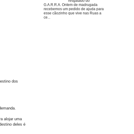
resgatado do
G.A.R.R.A. Ontem de madrugada
recebemos um pedido de ajuda para
esse cãozinho que vive nas Ruas a
ce...
destino dos
 demanda.
ra alojar uma
destino deles é