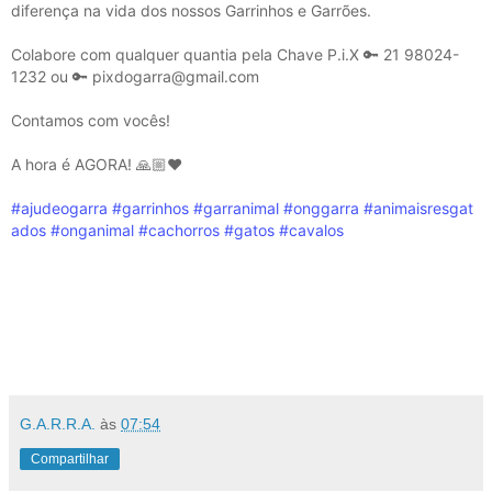
diferença na vida dos nossos Garrinhos e Garrões.
Colabore com qualquer quantia pela Chave P.i.X 🔑 21 98024-
1232 ou 🔑 pixdogarra@gmail.com
Contamos com vocês!
A hora é AGORA! 🙏🏼❤️
#ajudeogarra
#garrinhos
#garranimal
#onggarra
#animaisresgat
ados
#onganimal
#cachorros
#gatos
#cavalos
G.A.R.R.A.
às
07:54
Compartilhar