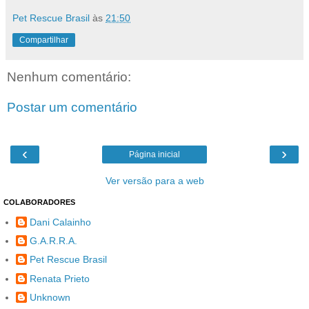
Pet Rescue Brasil
às
21:50
Compartilhar
Nenhum comentário:
Postar um comentário
‹
›
Página inicial
Ver versão para a web
COLABORADORES
Dani Calainho
G.A.R.R.A.
Pet Rescue Brasil
Renata Prieto
Unknown