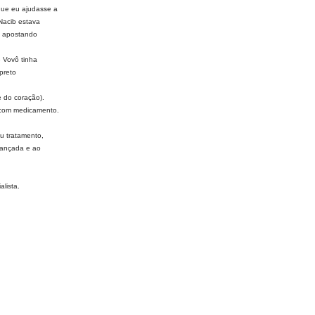
que eu ajudasse a
 Nacib estava
es apostando
e Vovô tinha
preto
e do coração).
 com medicamento.
u tratamento,
vançada e ao
lista.