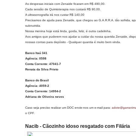
As despesas iniciais com Zenaide ficaram em R$ 490,00.
Cada sessão de Quimioterapia nos custará R$ 90,00.
A ultrasonografia irá nos custar R$ 140,00
Precisamos de ajuda para Zenaide, que chegou ao G.A.R.R.A. tão sofrida, ap
subnutrida.
Nossa menina hoje está linda, gorda, feliz, é outra cadelinha.
Aos amigos que puderem nos ajudar a cuidar da nossa querida Zenaide, dispo
nossas contas para depósito - Qualquer quantia é muito bem vinda.
Banco Itaú 341
Agência: 0598
Conta Corrente: 47041-7
Renata da Silva Prieto
Banco do Brasil
Agência: 4059-2
Conta Corrente: 14994-2
Adriana de Oliveira neves
Caso seja preciso realizar um DOC envie-nos um e-mail para:
adote@garranima
o CPF.
Nacib - Cãozinho idoso resgatado com Filária