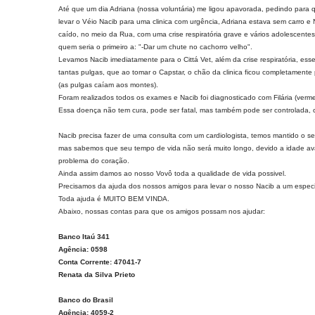
Até que um dia Adriana (nossa voluntária) me ligou apavorada, pedindo para 
levar o Véio Nacib para uma clinica com urgência, Adriana estava sem carro e
caído, no meio da Rua, com uma crise respiratória grave e vários adolescent
quem seria o primeiro a: "-Dar um chute no cachorro velho".
Levamos Nacib imediatamente para o Cittá Vet, além da crise respiratória, ess
tantas pulgas, que ao tomar o Capstar, o chão da clinica ficou completamente 
(as pulgas caíam aos montes).
Foram realizados todos os exames e Nacib foi diagnosticado com Filária (verm
Essa doença não tem cura, pode ser fatal, mas também pode ser controlada,
Nacib precisa fazer de uma consulta com um cardiologista, temos mantido o se
mas sabemos que seu tempo de vida não será muito longo, devido a idade a
problema do coração.
Ainda assim damos ao nosso Vovô toda a qualidade de vida possivel.
Precisamos da ajuda dos nossos amigos para levar o nosso Nacib a um especia
Toda ajuda é MUITO BEM VINDA.
Abaixo, nossas contas para que os amigos possam nos ajudar:
Banco Itaú 341
Agência: 0598
Conta Corrente: 47041-7
Renata da Silva Prieto
Banco do Brasil
Agência: 4059-2