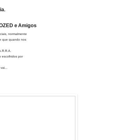
ia.
SOZED e Amigos
ciais, normalmente
de que quando nos
A.R.R.A.
 escolhidos por
vai...