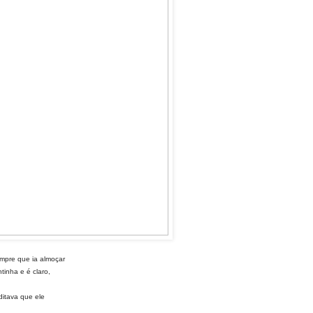
empre que ia almoçar
inha e é claro,
ditava que ele