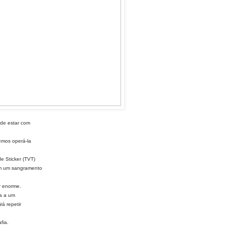
de estar com
emos operá-la
e Sticker (TVT)
om um sangramento
r enorme.
da a um
rá repetir
fia.