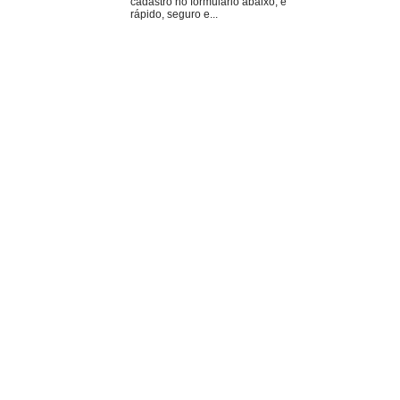
cadastro no formulário abaixo, é
rápido, seguro e...