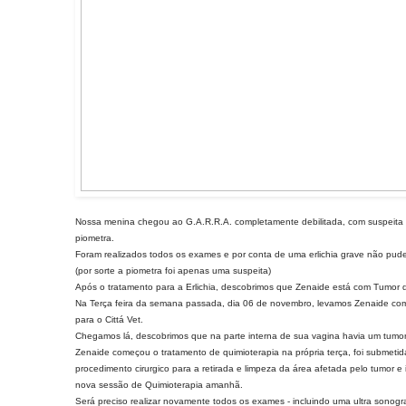
Nossa menina chegou ao G.A.R.R.A. completamente debilitada, com suspeita 
piometra.
Foram realizados todos os exames e por conta de uma erlichia grave não pud
(por sorte a piometra foi apenas uma suspeita)
Após o tratamento para a Erlichia, descobrimos que Zenaide está com Tumor d
Na Terça feira da semana passada, dia 06 de novembro, levamos Zenaide c
para o Cittá Vet.
Chegamos lá, descobrimos que na parte interna de sua vagina havia um tumo
Zenaide começou o tratamento de quimioterapia na própria terça, foi submeti
procedimento cirurgico para a retirada e limpeza da área afetada pelo tumor e i
nova sessão de Quimioterapia amanhã.
Será preciso realizar novamente todos os exames - incluindo uma ultra sonogra