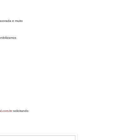
avorada e muito
nibilizamos
l.com.br
solicitando