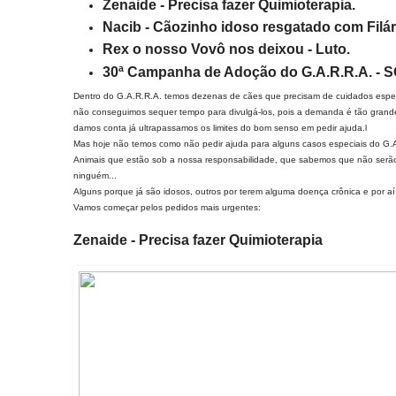
Zenaide - Precisa fazer Quimioterapia.
Nacib - Cãozinho idoso resgatado com Filár
Rex o nosso Vovô nos deixou - Luto.
30ª Campanha de Adoção do G.A.R.R.A. - 
Dentro do G.A.R.R.A. temos dezenas de cães que precisam de cuidados espe
não conseguimos sequer tempo para divulgá-los, pois a demanda é tão gran
damos conta já ultrapassamos os limites do bom senso em pedir ajuda.l
Mas hoje não temos como não pedir ajuda para alguns casos especiais do G.
Animais que estão sob a nossa responsabilidade, que sabemos que não serão
ninguém...
Alguns porque já são idosos, outros por terem alguma doença crônica e por aí 
Vamos começar pelos pedidos mais urgentes:
Zenaide - Precisa fazer Quimioterapia