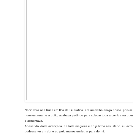
Nacib vivia nas Ruas em Ilha de Guaratiba, era um velho amigo nosso, pois s
num restaurante a quilo, acabava pedindo para colocar toda a comida na quent
o alimentava.
Apesar da idade avançada, de toda magreza e do jeitinho assustado, eu acre
pudesse ter um dono ou pelo menos um lugar para dormir.