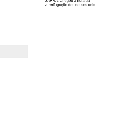
GARRA. Chegou a hora da
vermifugação dos nossos anim...