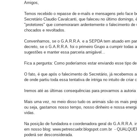
Amigos,
Temos recebido o repasse de e-mails e mensagens pelo face b
Secretário Claudio Cavalcanti, que faleceu no último domingo,
"protetores" que comemoraram ardentemente o falecimento de
chocados e revoltados.
Convenhamos, se o G.A.R.R.A. e a SEPDA tem atuado em parcer
decreto, se o G.A.R.R.A. foi o primeiro Grupo a cumprir todas
sugestões e manter essa parceria amigável...
Fica a pergunta: Como poderíamos estar enviando esse tipo 
O fato, é que após o falecimento do Secretário, já recebemo
de onde partiu toda essa tentativa de intriga no intuito de cri
Iremos até as últimas consequências para provarmos a autoria
Mais uma vez, no meio disso tudo os animais são os mais prej
ou seja, gastamos nosso tempo, nosso dinheiro e nossa energi
vidas.
Na posição de fundadora e coordenadora geral do G.A.R.R.A. 
em nosso blog: www.petrescuebr.blogspot.com.br - QUALQUER 
poderá ser desconsiderada.