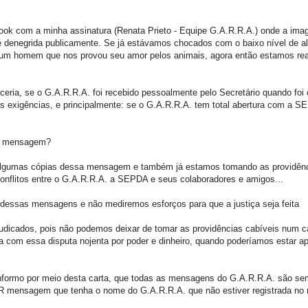
ook com a minha assinatura (Renata Prieto - Equipe G.A.R.R.A.) onde a im
 é denegrida publicamente. Se já estávamos chocados com o baixo nível de a
 um homem que nos provou seu amor pelos animais, agora então estamos re
ia, se o G.A.R.R.A. foi recebido pessoalmente pelo Secretário quando foi 
 as exigências, e principalmente: se o G.A.R.R.A. tem total abertura com a S
de mensagem?
s algumas cópias dessa mensagem e também já estamos tomando as providênc
ar conflitos entre o G.A.R.R.A. a SEPDA e seus colaboradores e amigos...
 dessas mensagens e não mediremos esforços para que a justiça seja feita
udicados, pois não podemos deixar de tomar as providências cabíveis num c
a com essa disputa nojenta por poder e dinheiro, quando poderíamos estar a
informo por meio desta carta, que todas as mensagens do G.A.R.R.A. são s
mensagem que tenha o nome do G.A.R.R.A. que não estiver registrada no 