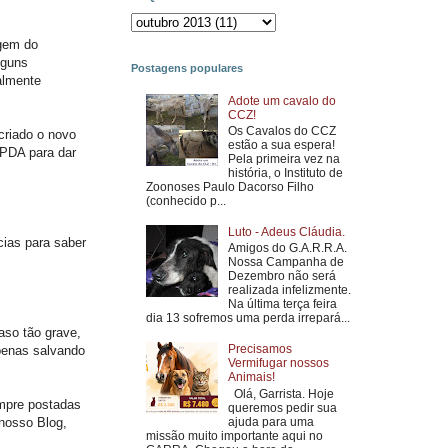
agem do
lguns
Postagens populares
almente
Adote um cavalo do
CCZ!
Os Cavalos do CCZ
criado o novo
estão a sua espera!
EPDA para dar
Pela primeira vez na
história, o Instituto de
Zoonoses Paulo Dacorso Filho
(conhecido p...
Luto - Adeus Cláudia.
ias para saber
Amigos do G.A.R.R.A.
Nossa Campanha de
Dezembro não será
realizada infelizmente.
Na última terça feira
dia 13 sofremos uma perda irrepará...
aso tão grave,
Precisamos
penas salvando
Vermifugar nossos
Animais!
Olá, Garrista. Hoje
empre postadas
queremos pedir sua
ajuda para uma
nosso Blog,
missão muito importante aqui no