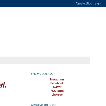
Siga o G.A.R.R.A.
Instagram
.A.
Facebook
Twitter
YOUTUBE
Linktree
ARQUIVO DO BLOG