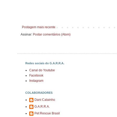
Postagem mais recente
Assinar:
Postar comentários (Atom)
Redes sociais do G.A.R.R.A.
Canal do Youtube
Facebook
Instagram
COLABORADORES
Dani Calainho
G.A.R.R.A.
Pet Rescue Brasil