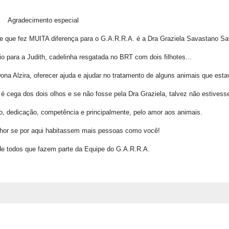
Agradecimento especial
que fez MUITA diferença para o G.A.R.R.A. é a Dra Graziela Savastano Sa
io para a Judith, cadelinha resgatada no BRT com dois filhotes...
ona Alzira, oferecer ajuda e ajudar no tratamento de alguns animais que esta
 cega dos dois olhos e se não fosse pela Dra Graziela, talvez não estivess
o, dedicação, competência e principalmente, pelo amor aos animais.
or se por aqui habitassem mais pessoas como você!
e todos que fazem parte da Equipe do G.A.R.R.A.