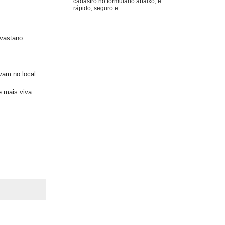
cadastro no formulário abaixo, é
rápido, seguro e...
vastano.
vam no local...
e mais viva.