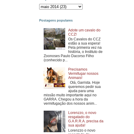
Postagens populares
Adote um cavalo do
CCZ!
Os Cavalos do CCZ
estão a sua espera!
Pela primeira vez na
história, o Instituto de
Zoonoses Paulo Dacorso Filho
(conhecido p...
Precisamos
Vermifugar nossos
Animais!
Olá, Garrista. Hoje
queremos pedir sua
ajuda para uma
missão muito importante aqui no
GARRA. Chegou a hora da
vermifugação dos nossos anim...
Lorenzzo, o novo
resgatado do
G.A.R.R.A. precisa da
sua ajuda!
Lorenzzo o novo