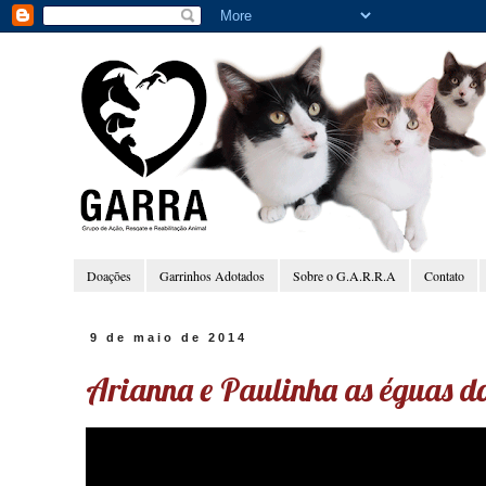
Doações
Garrinhos Adotados
Sobre o G.A.R.R.A
Contato
9 de maio de 2014
Arianna e Paulinha as éguas d