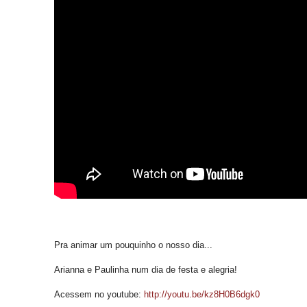
Pra animar um pouquinho o nosso dia...
Arianna e Paulinha num dia de festa e alegria!
Acessem no youtube:
http://youtu.be/kz8H0B6dgk0