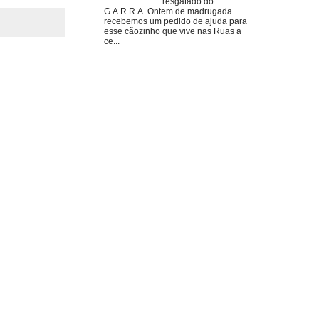
resgatado do
G.A.R.R.A. Ontem de madrugada
recebemos um pedido de ajuda para
esse cãozinho que vive nas Ruas a
ce...