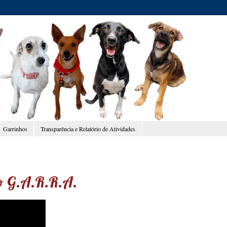
Garrinhos
Transparência e Relatório de Atividades
o G.A.R.R.A.