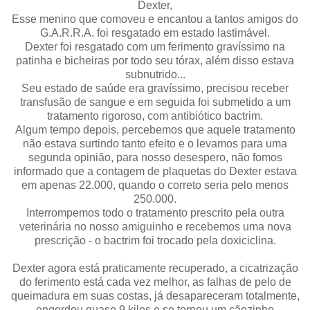
Dexter,
Esse menino que comoveu e encantou a tantos amigos do
G.A.R.R.A. foi resgatado em estado lastimável.
Dexter foi resgatado com um ferimento gravíssimo na
patinha e bicheiras por todo seu tórax, além disso estava
subnutrido...
Seu estado de saúde era gravíssimo, precisou receber
transfusão de sangue e em seguida foi submetido a um
tratamento rigoroso, com antibiótico bactrim.
Algum tempo depois, percebemos que aquele tratamento
não estava surtindo tanto efeito e o levamos para uma
segunda opinião, para nosso desespero, não fomos
informado que a contagem de plaquetas do Dexter estava
em apenas 22.000, quando o correto seria pelo menos
250.000.
Interrompemos todo o tratamento prescrito pela outra
veterinária no nosso amiguinho e recebemos uma nova
prescrição - o bactrim foi trocado pela doxiciclina.
Dexter agora está praticamente recuperado, a cicatrização
do ferimento está cada vez melhor, as falhas de pelo de
queimadura em suas costas, já desapareceram totalmente,
engordou quase 9 kilos e se tornou um cãozinho