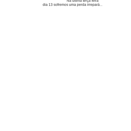
Na última terça feira
dia 13 sofremos uma perda irrepará...