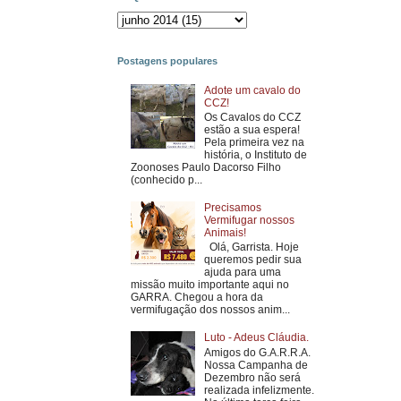
Postagens populares
Adote um cavalo do
CCZ!
Os Cavalos do CCZ
estão a sua espera!
Pela primeira vez na
história, o Instituto de
Zoonoses Paulo Dacorso Filho
(conhecido p...
Precisamos
Vermifugar nossos
Animais!
Olá, Garrista. Hoje
queremos pedir sua
ajuda para uma
missão muito importante aqui no
GARRA. Chegou a hora da
vermifugação dos nossos anim...
Luto - Adeus Cláudia.
Amigos do G.A.R.R.A.
Nossa Campanha de
Dezembro não será
realizada infelizmente.