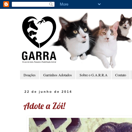
Doações
Garrinhos Adotados
Sobre o G.A.R.R.A
Contato
22 de junho de 2014
Adote a Zói!