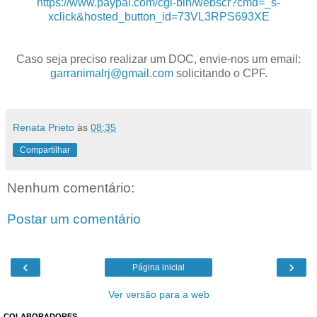
https://www.paypal.com/cgi-bin/webscr?cmd=_s-
xclick&hosted_button_id=73VL3RPS693XE
Caso seja preciso realizar um DOC, envie-nos um email:
garranimalrj@gmail.com
solicitando o CPF.
Renata Prieto
às
08:35
Compartilhar
Nenhum comentário:
Postar um comentário
‹
›
Página inicial
Ver versão para a web
COLABORADORES