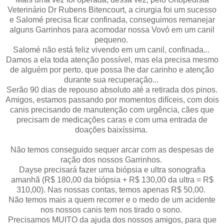
Veterinário Dr Rubens Bitencourt, a cirurgia foi um sucesso
e Salomé precisa ficar confinada, conseguimos remanejar
alguns Garrinhos para acomodar nossa Vovó em um canil
pequeno.
Salomé não está feliz vivendo em um canil, confinada...
Damos a ela toda atenção possível, mas ela precisa mesmo
de alguém por perto, que possa lhe dar carinho e atenção
durante sua recuperação...
Serão 90 dias de repouso absoluto até a retirada dos pinos.
Amigos, estamos passando por momentos difíceis, com dois
canis precisando de manutenção com urgência, cães que
precisam de medicações caras e com uma entrada de
doações baixíssima.
Não temos conseguido sequer arcar com as despesas de
ração dos nossos Garrinhos.
Dayse precisará fazer uma biópsia e ultra sonografia
amanhã (R$ 180,00 da biópsia + R$ 130,00 da ultra = R$
310,00). Nas nossas contas, temos apenas R$ 50,00.
Não temos mais a quem recorrer e o medo de um acidente
nos nossos canis tem nos tirado o sono.
Precisamos MUITO da ajuda dos nossos amigos, para que