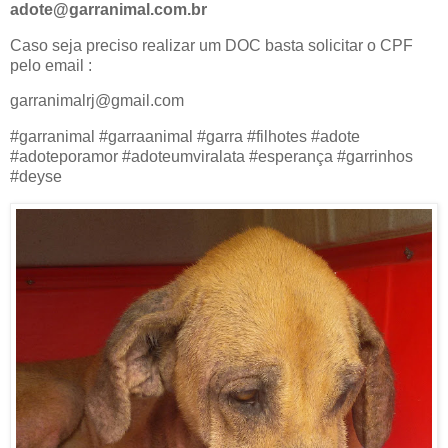
adote@garranimal.com.br
Caso seja preciso realizar um DOC basta solicitar o CPF
pelo email :
garranimalrj@gmail.com
#garranimal #garraanimal #garra #filhotes #adote
#adoteporamor #adoteumviralata #esperança #garrinhos
#deyse