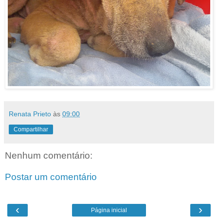
Renata Prieto
às
09:00
Compartilhar
Nenhum comentário:
Postar um comentário
‹
›
Página inicial