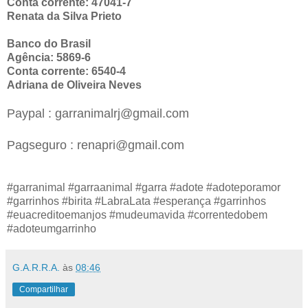
Conta corrente: 47041-7
Renata da Silva Prieto
Banco do Brasil
Agência: 5869-6
Conta corrente: 6540-4
Adriana de Oliveira Neves
Paypal : garranimalrj@gmail.com
Pagseguro : renapri@gmail.com
#garranimal #garraanimal #garra #adote #adoteporamor
#garrinhos #birita #LabraLata #esperança #garrinhos
#euacreditoemanjos #mudeumavida #correntedobem
#adoteumgarrinho
G.A.R.R.A.
às
08:46
Compartilhar