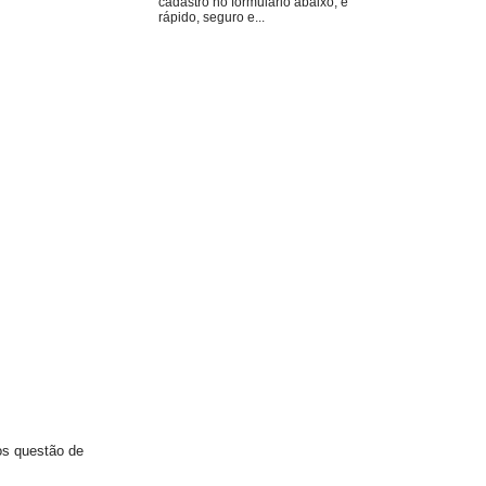
cadastro no formulário abaixo, é
rápido, seguro e...
 questão de