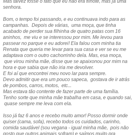
Mas talvez fosse o fato que eu não era filhote, mas já uma
senhora.
Bom, o tempo foi passando, e eu continuava indo para as
campanhas. Depois de várias, uma moça, que tinha
acabado de perder sua filhinha de quatro patas com 16
aninhos, me viu e se interessou por mim. Me levou para
passear no parque e eu adorei! Ela falou com minha tia
Renata que queria me levar para sua casa e ver se eu me
adaptava com o outro cachorrinho dela. Mas, esa moça,
que virou minha mãe, disse que se apaixonou por mim na
hora e que sabia que não iria me devolver.
E foi aí que encontrei meu novo lar para sempre.
Devo admitir que era um pouco sapeca, gostava de ir atrás
de pombos, carros, motos, etc...
Mas estava tão contente de fazer parte de uma família.
Tenho sorte que minha mãe trabalha em casa, e quando sai,
quase sempre me leva com ela.
Isso já faz 6 anos e recebo muito amor! Posso dormir onde
quiser (cama, sofa), recebo todos os cuidados, carinho,
comida saudável (sou vegana - igual minha mãe, pois não
gosto que outros animais sofram) e saímos muito pra