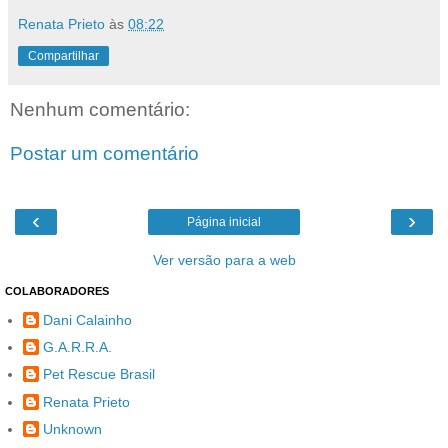
Renata Prieto
às
08:22
Compartilhar
Nenhum comentário:
Postar um comentário
‹
›
Página inicial
Ver versão para a web
COLABORADORES
Dani Calainho
G.A.R.R.A.
Pet Rescue Brasil
Renata Prieto
Unknown