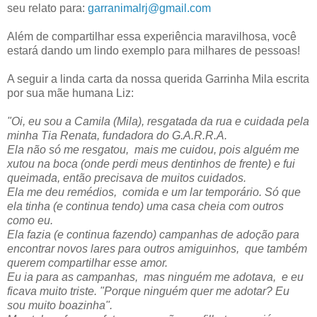
seu relato para:
garranimalrj@gmail.com
Além de compartilhar essa experiência maravilhosa, você
estará dando um lindo exemplo para milhares de pessoas!
A seguir a linda carta da nossa querida Garrinha Mila escrita
por sua mãe humana Liz:
"Oi, eu sou a Camila (Mila), resgatada da rua e cuidada pela
minha Tia Renata, fundadora do G.A.R.R.A.
Ela não só me resgatou, mais me cuidou, pois alguém me
xutou na boca (onde perdi meus dentinhos de frente) e fui
queimada, então precisava de muitos cuidados.
Ela me deu remédios, comida e um lar temporário. Só que
ela tinha (e continua tendo) uma casa cheia com outros
como eu.
Ela fazia (e continua fazendo) campanhas de adoção para
encontrar novos lares para outros amiguinhos, que também
querem compartilhar esse amor.
Eu ia para as campanhas, mas ninguém me adotava, e eu
ficava muito triste. "Porque ninguém quer me adotar? Eu
sou muito boazinha".