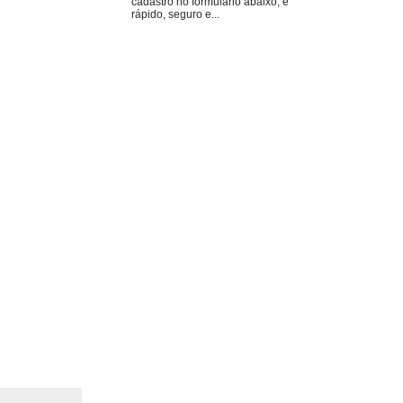
cadastro no formulário abaixo, é
rápido, seguro e...