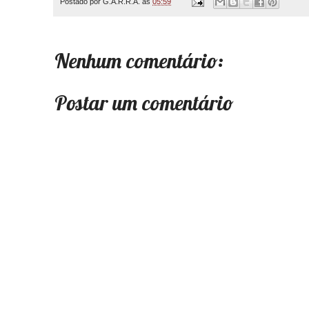
Postado por
G.A.R.R.A.
às
05:59
Nenhum comentário:
Postar um comentário