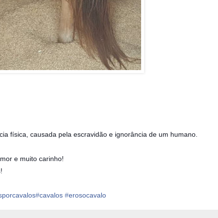
cia física, causada pela escravidão e ignorância de um humano.
amor e muito carinho!
!
sporcavalos‬
‪#‎
cavalos‬
‪#‎
erosocavalo‬