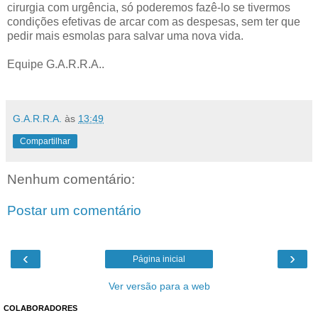
cirurgia com urgência, só poderemos fazê-lo se tivermos
condições efetivas de arcar com as despesas, sem ter que
pedir mais esmolas para salvar uma nova vida.
Equipe G.A.R.R.A..
G.A.R.R.A.
às
13:49
Compartilhar
Nenhum comentário:
Postar um comentário
‹
›
Página inicial
Ver versão para a web
COLABORADORES