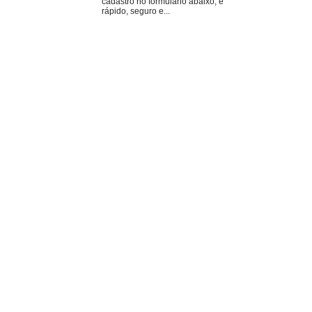
cadastro no formulário abaixo, é
rápido, seguro e...