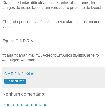
Diante de tantas dificuldades, de tantos abandonos, ter
amigos do nosso lado, é um verdadeiro presente de Deus!
Obrigada pessoal, vocês são espetaculares e nós amamos
vocês!
Equipe G.A.R.R.A.
#garra #garranimal #EuAcreditoEmAnjos #BrittoCarneiro
#tatuagem #garrinhos
G.A.R.R.A.
às
06:01
Compartilhar
Nenhum comentário:
Postar um comentário