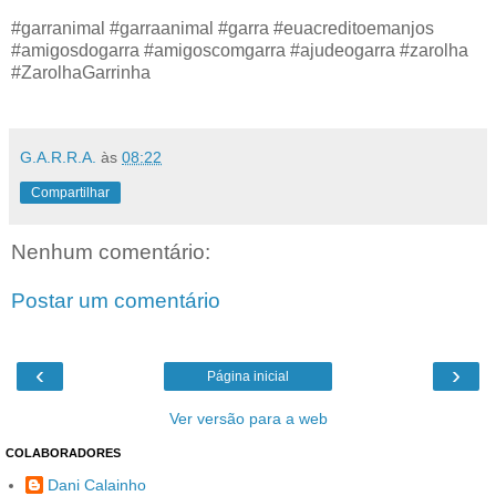
#garranimal #garraanimal #garra #euacreditoemanjos
#amigosdogarra #amigoscomgarra #ajudeogarra #zarolha
#ZarolhaGarrinha
G.A.R.R.A.
às
08:22
Compartilhar
Nenhum comentário:
Postar um comentário
‹
›
Página inicial
Ver versão para a web
COLABORADORES
Dani Calainho