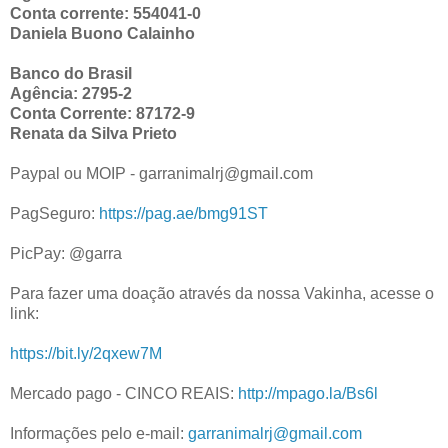
Conta corrente: 554041-0
Daniela Buono Calainho
Banco do Brasil
Agência: 2795-2
Conta Corrente: 87172-9
Renata da Silva Prieto
Paypal ou MOIP - garranimalrj@gmail.com
PagSeguro:
https://pag.ae/bmg91ST
PicPay: @garra
Para fazer uma doação através da nossa Vakinha, acesse o
link:
https://bit.ly/2qxew7M
Mercado pago - CINCO REAIS:
http://mpago.la/Bs6l
Informações pelo e-mail:
garranimalrj@gmail.com