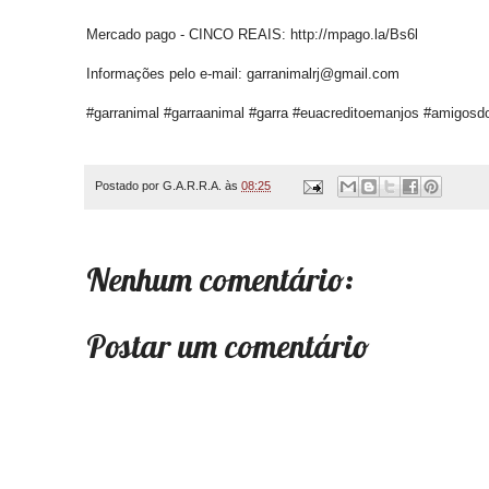
Mercado pago - CINCO REAIS: http://mpago.la/Bs6l
Informações pelo e-mail: garranimalrj@gmail.com
#garranimal #garraanimal #garra #euacreditoemanjos #amigosd
Postado por
G.A.R.R.A.
às
08:25
Nenhum comentário:
Postar um comentário