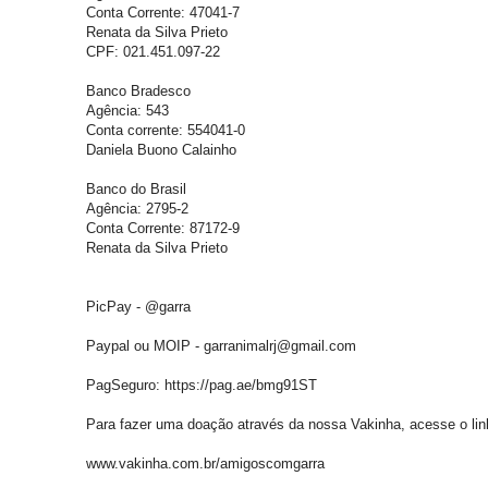
Conta Corrente: 47041-7
Renata da Silva Prieto
CPF: 021.451.097-22
Banco Bradesco
Agência: 543
Conta corrente: 554041-0
Daniela Buono Calainho
Banco do Brasil
Agência: 2795-2
Conta Corrente: 87172-9
Renata da Silva Prieto
PicPay - @garra
Paypal ou MOIP - garranimalrj@gmail.com
PagSeguro: https://pag.ae/bmg91ST
Para fazer uma doação através da nossa Vakinha, acesse o lin
www.vakinha.com.br/amigoscomgarra