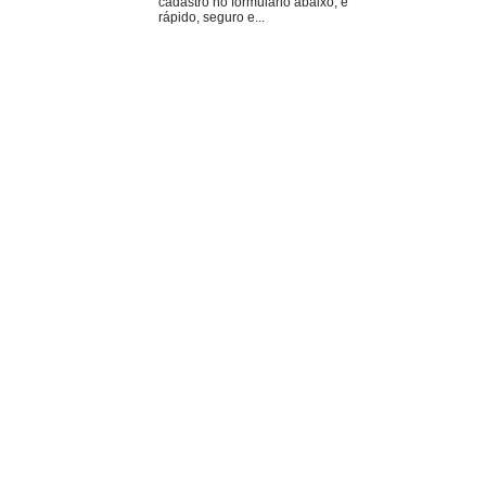
cadastro no formulário abaixo, é
rápido, seguro e...