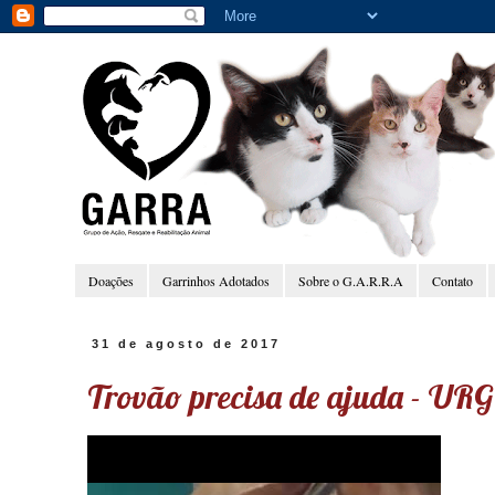
Doações
Garrinhos Adotados
Sobre o G.A.R.R.A
Contato
31 de agosto de 2017
Trovão precisa de ajuda - UR