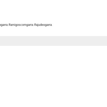
ogarra #amigoscomgarra #ajudeogarra