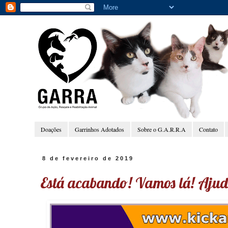
Doações
Garrinhos Adotados
Sobre o G.A.R.R.A
Contato
8 de fevereiro de 2019
Está acabando! Vamos lá! Aju