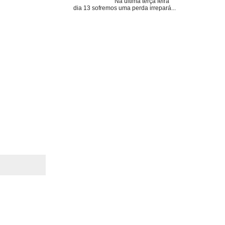
Na última terça feira
dia 13 sofremos uma perda irrepará...