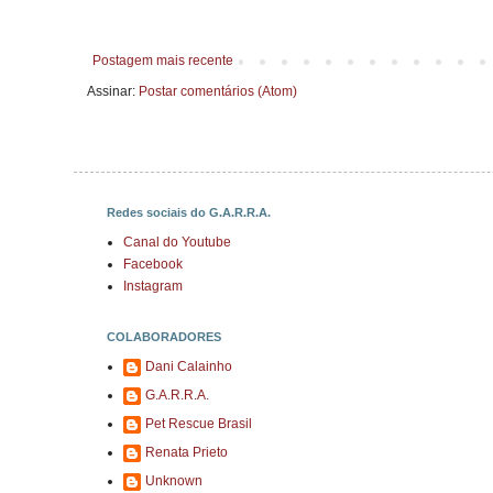
Postagem mais recente
Assinar:
Postar comentários (Atom)
Redes sociais do G.A.R.R.A.
Canal do Youtube
Facebook
Instagram
COLABORADORES
Dani Calainho
G.A.R.R.A.
Pet Rescue Brasil
Renata Prieto
Unknown