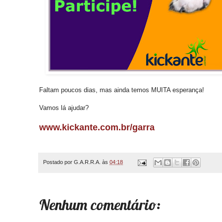
Faltam poucos dias, mas ainda temos MUITA esperança!
Vamos lá ajudar?
www.kickante.com.br/garra
Postado por
G.A.R.R.A.
às
04:18
Nenhum comentário: