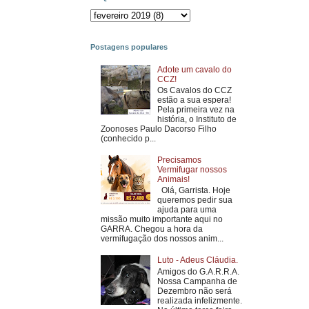
Postagens populares
Adote um cavalo do
CCZ!
Os Cavalos do CCZ
estão a sua espera!
Pela primeira vez na
história, o Instituto de
Zoonoses Paulo Dacorso Filho
(conhecido p...
Precisamos
Vermifugar nossos
Animais!
Olá, Garrista. Hoje
queremos pedir sua
ajuda para uma
missão muito importante aqui no
GARRA. Chegou a hora da
vermifugação dos nossos anim...
Luto - Adeus Cláudia.
Amigos do G.A.R.R.A.
Nossa Campanha de
Dezembro não será
realizada infelizmente.