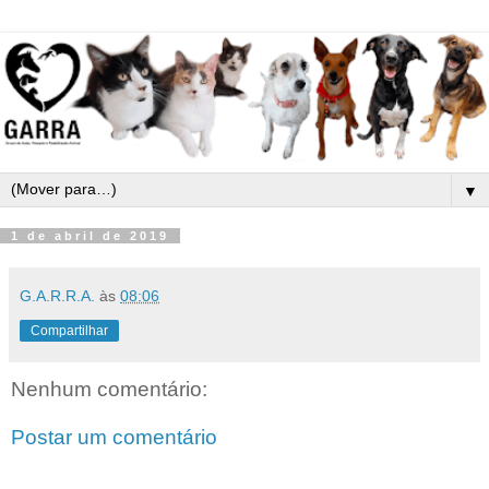
▼
1 de abril de 2019
G.A.R.R.A.
às
08:06
Compartilhar
Nenhum comentário:
Postar um comentário