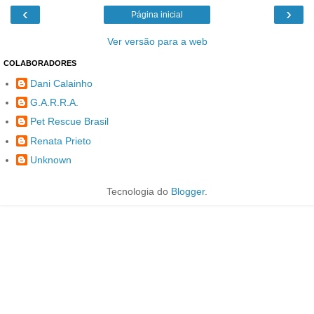
‹
›
Página inicial
Ver versão para a web
COLABORADORES
Dani Calainho
G.A.R.R.A.
Pet Rescue Brasil
Renata Prieto
Unknown
Tecnologia do
Blogger
.