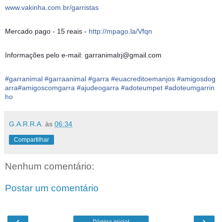
www.vakinha.com.br/garristas
Mercado pago - 15 reais -
http://mpago.la/Vfqn
Informações pelo e-mail: garranimalrj@gmail.com
#
garranimal
#
garraanimal
#
garra
#
euacreditoemanjos
#
amigosdog
arra
#
amigoscomgarra
#
ajudeogarra
#
adoteumpet
#
adoteumgarrin
ho
G.A.R.R.A.
às
06:34
Compartilhar
Nenhum comentário:
Postar um comentário
‹
›