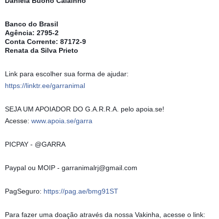
Daniela Buono Calainho
Banco do Brasil
Agência: 2795-2
Conta Corrente: 87172-9
Renata da Silva Prieto
Link para escolher sua forma de ajudar:
https://linktr.ee/garranimal
SEJA UM APOIADOR DO G.A.R.R.A. pelo apoia.se!
Acesse:
www.apoia.se/garra
PICPAY - @GARRA
Paypal ou MOIP - garranimalrj@gmail.com
PagSeguro:
https://pag.ae/bmg91ST
Para fazer uma doação através da nossa Vakinha, acesse o link: