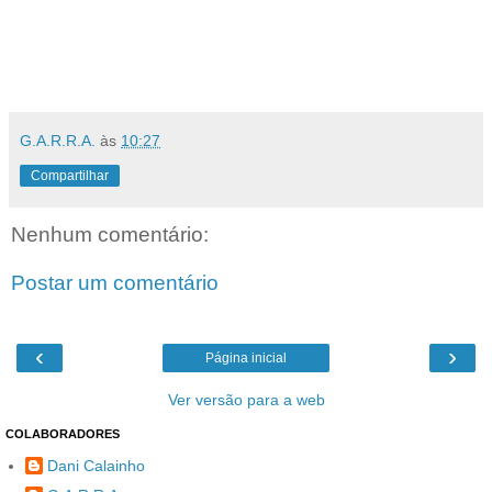
G.A.R.R.A.
às
10:27
Compartilhar
Nenhum comentário:
Postar um comentário
‹
›
Página inicial
Ver versão para a web
COLABORADORES
Dani Calainho