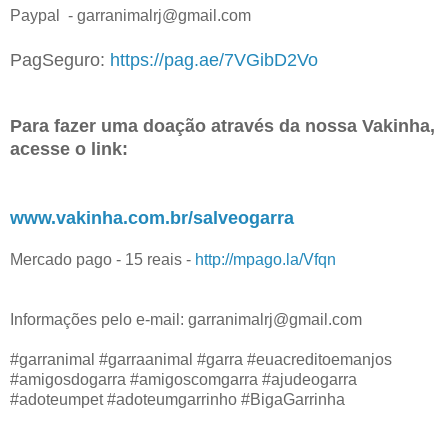
Paypal - garranimalrj@gmail.com
PagSeguro:
https://pag.ae/7VGibD2Vo
Para fazer uma doação através da nossa Vakinha,
acesse o link:
www.vakinha.com.br/salveogarra
Mercado pago - 15 reais -
http://mpago.la/Vfqn
Informações pelo e-mail: garranimalrj@gmail.com
#garranimal #garraanimal #garra #euacreditoemanjos
#amigosdogarra #amigoscomgarra #ajudeogarra
#adoteumpet #adoteumgarrinho #BigaGarrinha