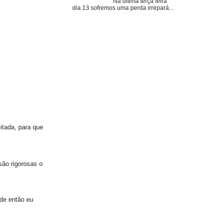
Na última terça feira
dia 13 sofremos uma perda irrepará...
itada, para que
são rigorosas o
de então eu