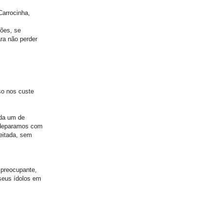
Carrocinha,
ções, se
ra não perder
so nos custe
ada um de
s deparamos com
eitada, sem
 preocupante,
seus ídolos em