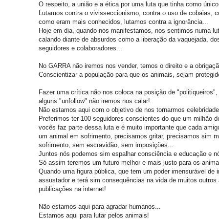
O respeito, a união e a ética por uma luta que tinha como únic
Lutamos contra o vivisseccionismo, contra o uso de cobaias, 
como eram mais conhecidos, lutamos contra a ignorância...
Hoje em dia, quando nos manifestamos, nos sentimos numa luta 
calando diante de absurdos como a liberação da vaquejada, dos
seguidores e colaboradores...
No GARRA não iremos nos vender, temos o direito e a obrigação
Conscientizar a população para que os animais, sejam protegid
Fazer uma crítica não nos coloca na posição de "politiqueiros",
alguns "unfollow" não iremos nos calar!
Não estamos aqui com o objetivo de nos tornarmos celebridades
Preferimos ter 100 seguidores conscientes do que um milhão 
vocês faz parte dessa luta e é muito importante que cada a
um animal em sofrimento, precisamos gritar, precisamos sim m
sofrimento, sem escravidão, sem imposições...
Juntos nós podemos sim espalhar consciência e educação e n
Só assim teremos um futuro melhor e mais justo para os anima
Quando uma figura pública, que tem um poder imensurável de i
assustador e terá sim consequências na vida de muitos outros
publicações na internet!
Não estamos aqui para agradar humanos...
Estamos aqui para lutar pelos animais!