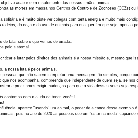
o objetivo acabar com o sofrimento dos nossos irmãos animais...
contra as mortes em massa nos Centros de Controle de Zoonoses (CCZs) ou 
solitária e é muito triste ver colegas com tanta energia e muito mais condi
 rodeios, da caça e do uso de animais para qualquer fim que seja, apenas pa
 de falar sobre o que vemos de errado...
os pelo sistema!
 criticar e lutar pelos direitos dos animais é a nossa missão e, mesmo que is
, a nossa luta é pelos animais.
de pessoas que não sabem interpretar uma mensagem tão simples, porque c
migo que nos acompanha, compreenda que independente de quem seja, se no
ostrar e precisamos exigir mudanças para que a vida desses seres seja resp
ós contamos com a ajuda de todos vocês!
is!
nfluência, aparece "usando" um animal, o poder de alcance desse exemplo é
 animais, pois no ano de 2020 as pessoas querem "estar na moda" copiando 