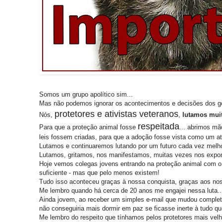
Somos um grupo apolítico sim...
Mas não podemos ignorar os acontecimentos e decisões dos go
protetores e ativistas veteranos
Nós,
,
lutamos mui
respeitada
Para que a proteção animal fosse
... abrimos mã
leis fossem criadas, para que a adoção fosse vista como um at
Lutamos e continuaremos lutando por um futuro cada vez melho
Lutamos, gritamos, nos manifestamos, muitas vezes nos expom
Hoje vemos colegas jovens entrando na proteção animal com o a
suficiente - mas que pelo menos existem!
Tudo isso aconteceu graças à nossa conquista, graças aos noss
Me lembro quando há cerca de 20 anos me engajei nessa luta..
Ainda jovem, ao receber um simples e-mail que mudou completa
não conseguiria mais dormir em paz se ficasse inerte à tudo que
Me lembro do respeito que tínhamos pelos protetores mais velh