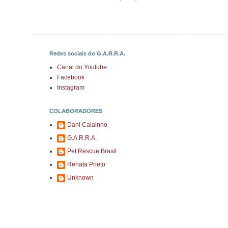
Redes sociais do G.A.R.R.A.
Canal do Youtube
Facebook
Instagram
COLABORADORES
Dani Calainho
G.A.R.R.A.
Pet Rescue Brasil
Renata Prieto
Unknown