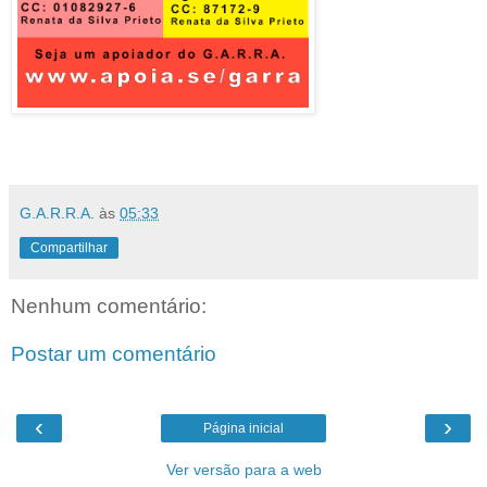
G.A.R.R.A.
às
05:33
Compartilhar
Nenhum comentário:
Postar um comentário
‹
›
Página inicial
Ver versão para a web