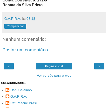
Conta Corrente: 87172-9
Renata da Silva Prieto
G.A.R.R.A.
às
08:18
Compartilhar
Nenhum comentário:
Postar um comentário
‹
›
Página inicial
Ver versão para a web
COLABORADORES
Dani Calainho
G.A.R.R.A.
Pet Rescue Brasil