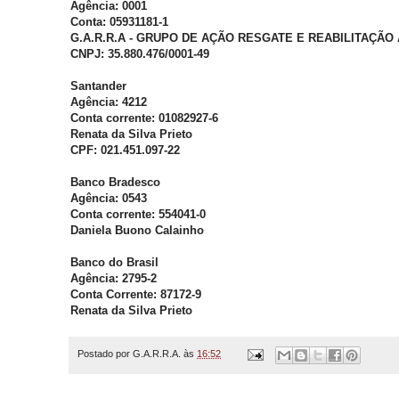
Agência: 0001
Conta: 05931181-1
G.A.R.R.A - GRUPO DE AÇÃO RESGATE E REABILITAÇÃO
CNPJ: 35.880.476/0001-49
Santander
Agência: 4212
Conta corrente: 01082927-6
Renata da Silva Prieto
CPF: 021.451.097-22
Banco Bradesco
Agência: 0543
Conta corrente: 554041-0
Daniela Buono Calainho
Banco do Brasil
Agência: 2795-2
Conta Corrente: 87172-9
Renata da Silva Prieto
Postado por
G.A.R.R.A.
às
16:52