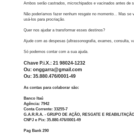
Ambos serão castrados, microchipados e vacinados antes de se
Não poderíamos fazer nenhum resgate no momento... Mas se vi
usá-los para procriação.
Quer nos ajudar a transformar esses destinos?
Ajude com as despesas (ultrassonografia, exames, consulta, va
Só podemos contar com a sua ajuda.
Chave P.i.X.: 21 98024-1232
Ou: onggarra@gmail.com
Ou: 35.880.476/0001-49
As contas para colaborar são:
Banco Itaú
Agência: 7942
Conta Corrente: 33255-7
G.A.R.R.A. - GRUPO DE AÇÃO, RESGATE E REABILITAÇÃ
CNPJ e Pix: 35.880.476/0001-49
Pag Bank 290