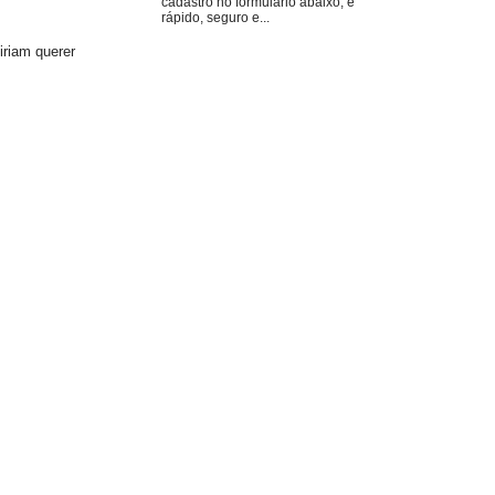
cadastro no formulário abaixo, é
rápido, seguro e...
riam querer