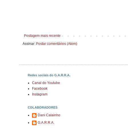
Postagem mais recente
Assinar:
Postar comentários (Atom)
Redes sociais do G.A.R.R.A.
Canal do Youtube
Facebook
Instagram
COLABORADORES
Dani Calainho
G.A.R.R.A.