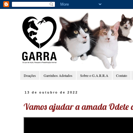
Doações
Garrinhos Adotados
Sobre o G.A.R.R.A
Contato
13 de outubro de 2022
Vamos ajudar a amada Odete a