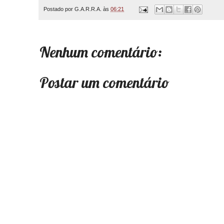
Postado por
G.A.R.R.A.
às
06:21
Nenhum comentário:
Postar um comentário