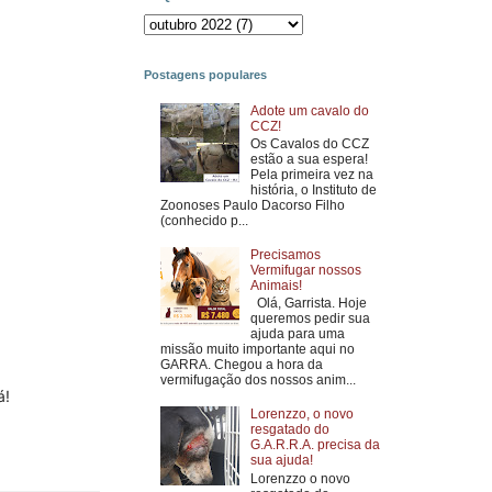
Postagens populares
Adote um cavalo do
CCZ!
Os Cavalos do CCZ
estão a sua espera!
Pela primeira vez na
história, o Instituto de
Zoonoses Paulo Dacorso Filho
(conhecido p...
Precisamos
Vermifugar nossos
Animais!
Olá, Garrista. Hoje
queremos pedir sua
ajuda para uma
missão muito importante aqui no
GARRA. Chegou a hora da
vermifugação dos nossos anim...
á!
Lorenzzo, o novo
resgatado do
G.A.R.R.A. precisa da
sua ajuda!
Lorenzzo o novo