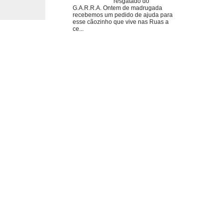
resgatado do
G.A.R.R.A. Ontem de madrugada
recebemos um pedido de ajuda para
esse cãozinho que vive nas Ruas a
ce...