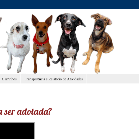
Garrinhos
Transparência e Relatório de Atividades
 ser adotada?