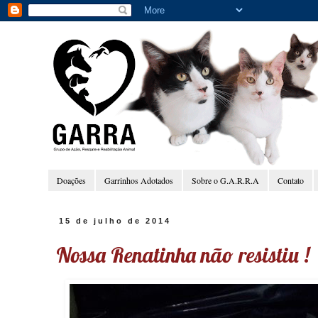
Doações
Garrinhos Adotados
Sobre o G.A.R.R.A
Contato
15 de julho de 2014
Nossa Renatinha não resistiu !