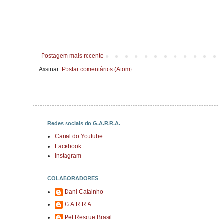
Postagem mais recente
Assinar:
Postar comentários (Atom)
Redes sociais do G.A.R.R.A.
Canal do Youtube
Facebook
Instagram
COLABORADORES
Dani Calainho
G.A.R.R.A.
Pet Rescue Brasil