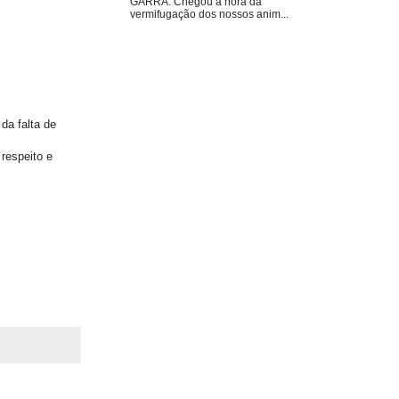
GARRA. Chegou a hora da
vermifugação dos nossos anim...
da falta de
respeito e