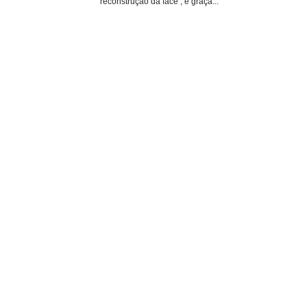
reconstrução da face , e graça...