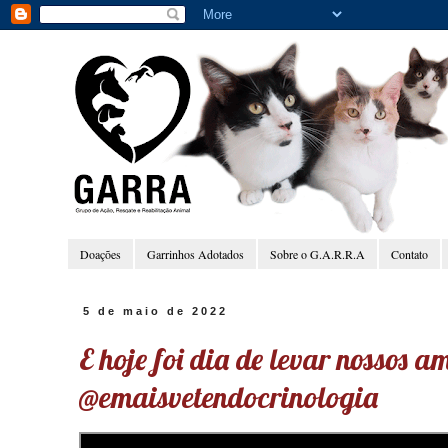
Doações
Garrinhos Adotados
Sobre o G.A.R.R.A
Contato
5 de maio de 2022
E hoje foi dia de levar nossos 
@emaisvetendocrinologia