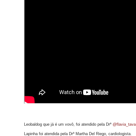
Leobaldog que já é um vovô, foi atendido pela Drª
@flavia_tava
Lapinha foi atendida pela Drª Martha Del Riego, cardiologista.