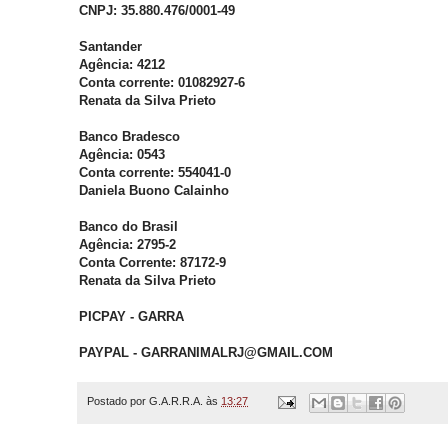
CNPJ: 35.880.476/0001-49
Santander
Agência: 4212
Conta corrente: 01082927-6
Renata da Silva Prieto
Banco Bradesco
Agência: 0543
Conta corrente: 554041-0
Daniela Buono Calainho
Banco do Brasil
Agência: 2795-2
Conta Corrente: 87172-9
Renata da Silva Prieto
PICPAY - GARRA
PAYPAL - GARRANIMALRJ@GMAIL.COM
Postado por
G.A.R.R.A.
às
13:27