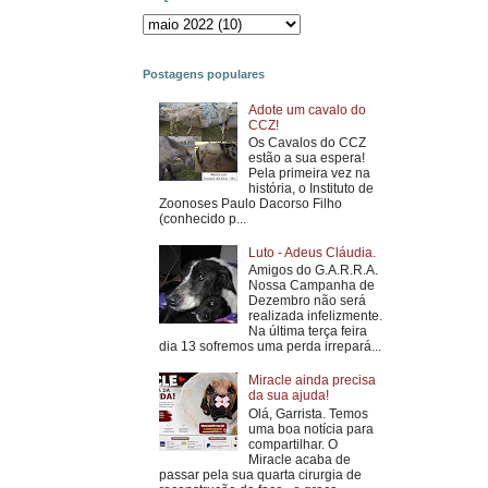
Postagens populares
Adote um cavalo do
CCZ!
Os Cavalos do CCZ
estão a sua espera!
Pela primeira vez na
história, o Instituto de
Zoonoses Paulo Dacorso Filho
(conhecido p...
Luto - Adeus Cláudia.
Amigos do G.A.R.R.A.
Nossa Campanha de
Dezembro não será
realizada infelizmente.
Na última terça feira
dia 13 sofremos uma perda irrepará...
Miracle ainda precisa
da sua ajuda!
Olá, Garrista. Temos
uma boa notícia para
compartilhar. O
Miracle acaba de
passar pela sua quarta cirurgia de