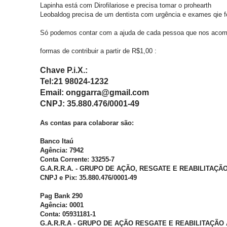
Lapinha está com Dirofilariose e precisa tomar o prohearth
Leobaldog precisa de um dentista com urgência e exames qie f
Só podemos contar com a ajuda de cada pessoa que nos acomp
formas de contribuir a partir de R$1,00 :
Chave P.i.X.:
Tel:21 98024-1232
Email: onggarra@gmail.com
CNPJ: 35.880.476/0001-49
As contas para colaborar são:
Banco Itaú
Agência: 7942
Conta Corrente: 33255-7
G.A.R.R.A. - GRUPO DE AÇÃO, RESGATE E REABILITAÇÃ
CNPJ e Pix: 35.880.476/0001-49
Pag Bank 290
Agência: 0001
Conta: 05931181-1
G.A.R.R.A - GRUPO DE AÇÃO RESGATE E REABILITAÇÃO